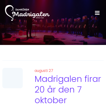
augusti 27
Madrigalen firar
20 år den 7
oktober