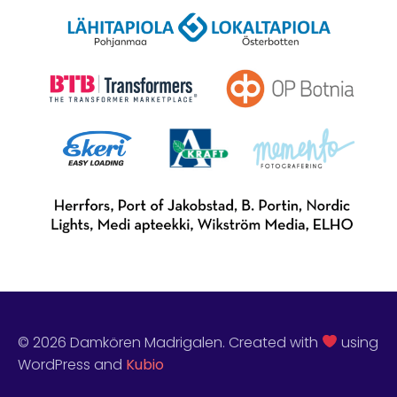
© 2026 Damkören Madrigalen. Created with
using
WordPress and
Kubio