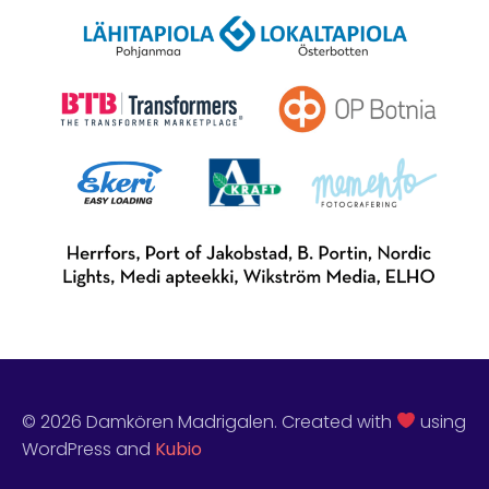
© 2026 Damkören Madrigalen. Created with
using
WordPress and
Kubio