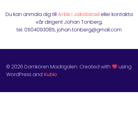
Du kan anmäla dig till
Arbis i Jakobstad
eller kontakta
vår dirigent Johan Tonberg,
tel. 0504093085, johan.tonberg@gmail.com
© 2026 Damkören Madrigalen. Created with
using
WordPress and
Kubio