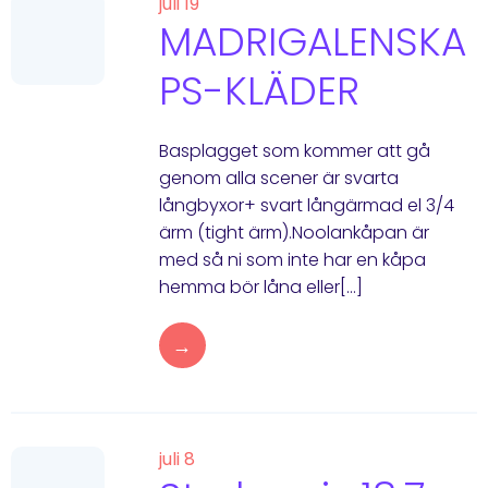
juli 19
MADRIGALENSKA
PS-KLÄDER
Basplagget som kommer att gå
genom alla scener är svarta
långbyxor+ svart långärmad el 3/4
ärm (tight ärm).Noolankåpan är
med så ni som inte har en kåpa
hemma bör låna eller[…]
→
juli 8