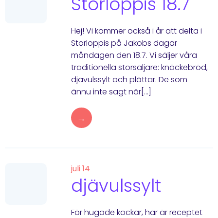
Storloppis 18.7
Hej! Vi kommer också i år att delta i
Storloppis på Jakobs dagar
måndagen den 18.7. Vi säljer våra
traditionella storsäljare: knäckebröd,
djävulssylt och plättar. De som
ännu inte sagt när[…]
→
juli 14
djävulssylt
För hugade kockar, här är receptet