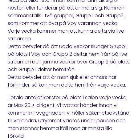
reda på vilka i stämman som har anmält sig till
hösten eller funderar på att anmäla sig. Namnen
sammanställs i två grupper, Grupp 1 och Grupp2 ,
som kommer att öva på Vby varannan vecka.
Varje vecka kommer man att kunna delta via live
streamen.
Detta betyder då att udda veckor sjunger Grupp 1
på plats i Vby och Grupp 2 deltar hemifrån på live
streamen och jämna veckor övar Grupp 2 på plats
och Grupp 1 deltar hemifrån.
Detta betyder att är man sjuk eller annars har
förhinder, så kan man delta hemifrån varje vecka.
Totala antalet korister på plats i salen varje vecka
är Max 20 + dirigent. Vi tvättar händer innan vi
kommer in i byggnaden, vi håller säkerhetsavstånd
till varandra, utrymmet vädras under pausen och
man stannar hemma ifall man är minsta lilla
förkyld.