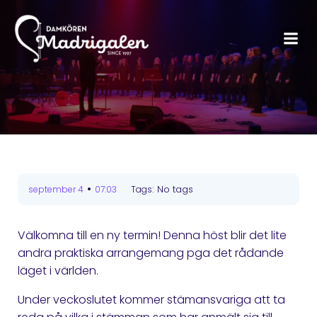
•
No tags
september 4
07:03
Tags:
Välkomna till en ny termin! Denna höst blir det lite
andra praktiska arrangemang pga det rådande
läget i världen.
Under veckoslutet kommer stämansvariga att ta