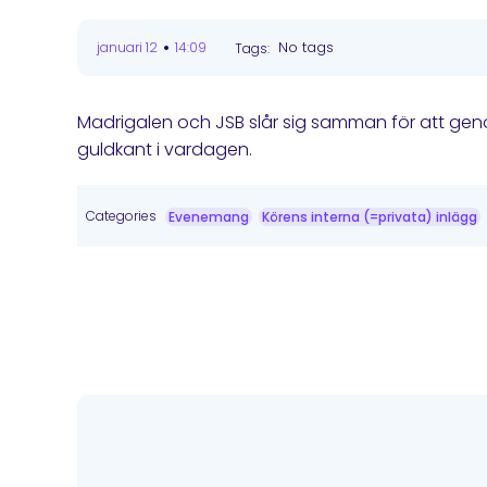
•
No tags
januari 12
14:09
Tags:
Madrigalen och JSB slår sig samman för att geno
guldkant i vardagen.
Categories
Evenemang
Körens interna (=privata) inlägg