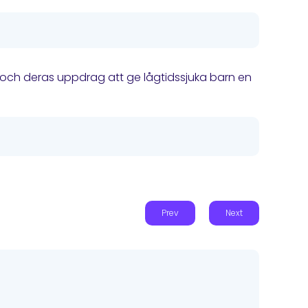
v och deras uppdrag att ge lågtidssjuka barn en
Prev
Next