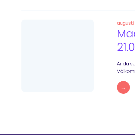
augusti
Mad
21.
Är du s
Välkomm
→