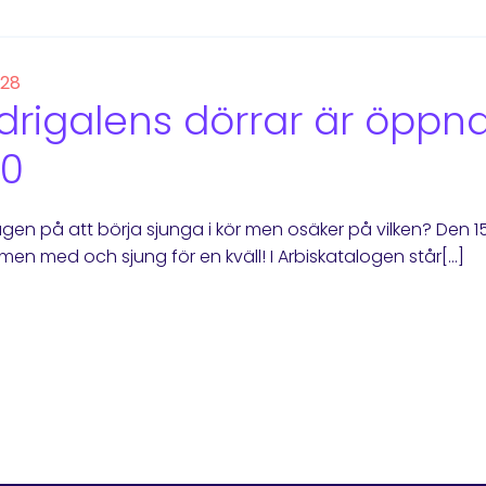
 28
rigalens dörrar är öppna 
00
ugen på att börja sjunga i kör men osäker på vilken? Den 15
en med och sjung för en kväll! I Arbiskatalogen står[…]