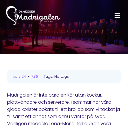
•
No tags
mars 24
17:36
Tags:
Madrigalen är inte bara en kör utan kockar,
plättvändare och serverare. I sommar har våra
glada korister bokats till ett bröllop som vi tackat ja
till samt ett annat som ännu väntar på svar.
Vänligen meddela Lena-Maria ifall du kan vara