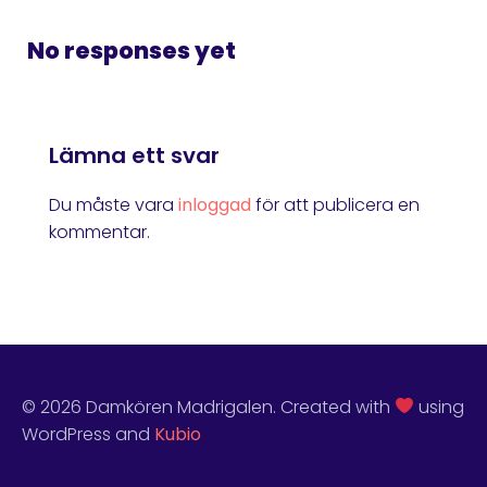
No responses yet
Lämna ett svar
Du måste vara
inloggad
för att publicera en
kommentar.
© 2026 Damkören Madrigalen. Created with
using
WordPress and
Kubio