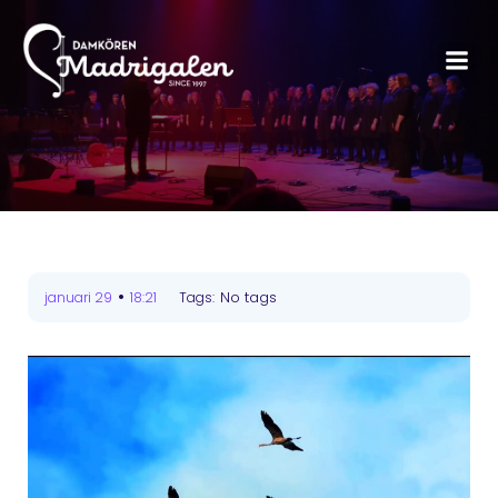
•
No tags
januari 29
18:21
Tags: