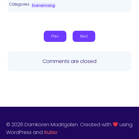
Categories
Evenemang
Prev
Next
Comments are closed
© 2026 Damkören Madrigalen. Created with
using
WordPress and
Kubio